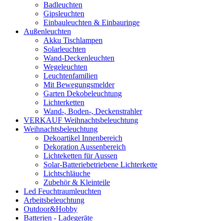
Badleuchten
Gipsleuchten
Einbauleuchten & Einbauringe
Außenleuchten
Akku Tischlampen
Solarleuchten
Wand-Deckenleuchten
Wegeleuchten
Leuchtenfamilien
Mit Bewegungsmelder
Garten Dekobeleuchtung
Lichterketten
Wand-, Boden-, Deckenstrahler
VERKAUF Weihnachtsbeleuchtung
Weihnachtsbeleuchtung
Dekoartikel Innenbereich
Dekoration Aussenbereich
Lichteketten für Aussen
Solar-Batteriebetriebene Lichterkette
Lichtschläuche
Zubehör & Kleinteile
Led Feuchtraumleuchten
Arbeitsbeleuchtung
Outdoor&Hobby
Batterien - Ladegeräte