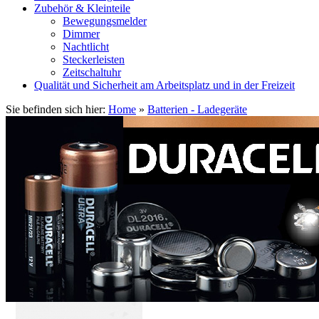
Zubehör & Kleinteile
Bewegungsmelder
Dimmer
Nachtlicht
Steckerleisten
Zeitschaltuhr
Qualität und Sicherheit am Arbeitsplatz und in der Freizeit
Sie befinden sich hier:
Home
»
Batterien - Ladegeräte