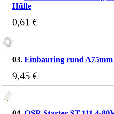
Hülle
0,61 €
03.
Einbauring rund A75mm
9,45 €
04.
OSR Starter ST 111 4-80W