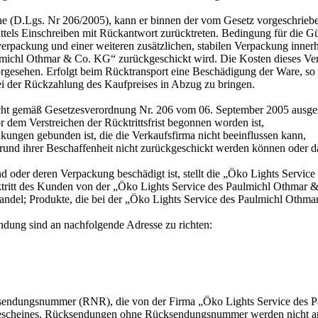
e (D.Lgs. Nr 206/2005), kann er binnen der vom Gesetz vorgeschrieben
ttels Einschreiben mit Rückantwort zurücktreten. Bedingung für die Gül
erpackung und einer weiteren zusätzlichen, stabilen Verpackung innerh
aulmichl Othmar & Co. KG“ zurückgeschickt wird. Die Kosten dieses Ve
rgesehen. Erfolgt beim Rücktransport eine Beschädigung der Ware, so
i der Rückzahlung des Kaufpreises in Abzug zu bringen.
srecht gemäß Gesetzesverordnung Nr. 206 vom 06. September 2005 ausge
 dem Verstreichen der Rücktrittsfrist begonnen worden ist,
kungen gebunden ist, die die Verkaufsfirma nicht beeinflussen kann,
fgrund ihrer Beschaffenheit nicht zurückgeschickt werden können oder
nd oder deren Verpackung beschädigt ist, stellt die „Öko Lights Servi
ktritt des Kunden von der „Öko Lights Service des Paulmichl Othmar
ndhandel; Produkte, die bei der „Öko Lights Service des Paulmichl Othm
dung sind an nachfolgende Adresse zu richten:
sendungsnummer (RNR), die von der Firma „Öko Lights Service des P
bescheines. Rücksendungen ohne Rücksendungsnummer werden nicht 