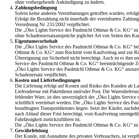
ohne vorhergehende Ankündigung zu ändern.
Zahlungsbedingung
Sofern keine anderen Vereinbarungen getroffen wurden, erfolg
Erfolgt die Bezahlung nicht innerhalb der vereinbarten Zahlung
Verordnung Nr. 231/2002 verpflichtet.
Die „Öko Lights Service des Paulmichl Othmar & Co. KG“ ist bi
ohne Schadensersatzansprüche jeglicher Art von Seiten des Ku
Eigentumsvorbehalt
Die „Öko Lights Service des Paulmichl Othmar & Co. KG“ behäl
Othmar & Co. KG“ zum Rücktritt vom Kaufvertrag und zur Rück
Übereignung zur Sicherheit nicht berechtigt. Auch ist es ihm
Service des Paulmichl Othmar & Co. KG“ beeinträchtigende Zug
„Öko Lights Service des Paulmichl Othmar & Co. KG“ anzuzei
Schadenersatz verpflichtet.
Kosten und Lieferbedingungen
Die Lieferung erfolgt auf Kosten und Risiko des Kunden ab 
Lieferadresse mit Paketdienst und/oder Post. Die Warenlieferu
fehlender Ware, ist dies unverzüglich der „Öko Lights Servic
schriftlich vereinbart werden. Die „Öko Lights Service des Pa
beauftragten Transportdienstes liegen. Setzt der Käufer, nachd
nach Ablauf dieser Frist berechtigt, vom Kaufvertrag unentgel
Fahrlässigkeit zurückzuführen ist.
Die „Öko Lights Service des Paulmichl Othmar & Co. KG“ ist b
Gewährleistung
Der Kunde, mit Ausnahme des privaten Verbrauchers, ist verpfli