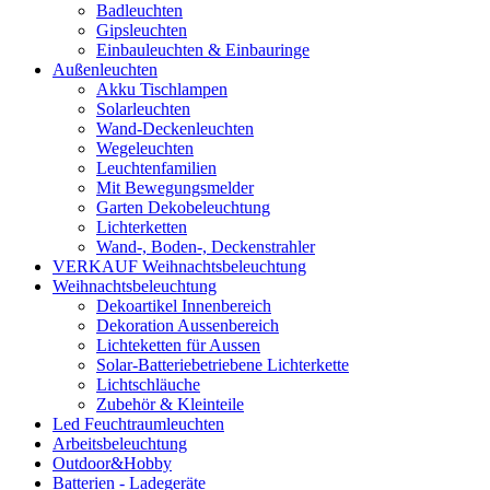
Badleuchten
Gipsleuchten
Einbauleuchten & Einbauringe
Außenleuchten
Akku Tischlampen
Solarleuchten
Wand-Deckenleuchten
Wegeleuchten
Leuchtenfamilien
Mit Bewegungsmelder
Garten Dekobeleuchtung
Lichterketten
Wand-, Boden-, Deckenstrahler
VERKAUF Weihnachtsbeleuchtung
Weihnachtsbeleuchtung
Dekoartikel Innenbereich
Dekoration Aussenbereich
Lichteketten für Aussen
Solar-Batteriebetriebene Lichterkette
Lichtschläuche
Zubehör & Kleinteile
Led Feuchtraumleuchten
Arbeitsbeleuchtung
Outdoor&Hobby
Batterien - Ladegeräte