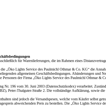
chäftsbedingungen
schließlich für Warenlieferungen, die im Rahmen eines Distanzvertra
dem die „Öko Lights Service des Paulmichl Othmar & Co. KG“ die Annahm
 vorliegenden allgemeinen Geschäftsbedingungen. Abänderungen und Ne
ugte Personen der Firma „Öko Lights Service des Paulmichl Othmar & Co
g Nr. 196 vom 30. Juni 2003 (Datenschutzkodex) verarbeitet. Zuständi
BZ), Peter-Thalguter-Straße 2. Die vollständige Aufklärung, sowie d
 enthalten sind jedoch die Versandspesen, welche vom Käufer selbst get
 Tagespreis abweichenden Preis zu bestellen. Die „Öko Lights Service d