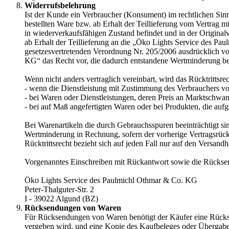
Widerrufsbelehrung
Ist der Kunde ein Verbraucher (Konsument) im rechtlichen Sinn
bestellten Ware bzw. ab Erhalt der Teillieferung vom Vertrag mi
in wiederverkaufsfähigen Zustand befindet und in der Originalv
ab Erhalt der Teillieferung an die „Öko Lights Service des P
gesetzesvertretenden Verordnung Nr. 205/2006 ausdrücklich vo
KG“ das Recht vor, die dadurch entstandene Wertminderung be
Wenn nicht anders vertraglich vereinbart, wird das Rücktritt
- wenn die Dienstleistung mit Zustimmung des Verbrauchers vor
- bei Waren oder Dienstleistungen, deren Preis an Marktschwan
- bei auf Maß angefertigten Waren oder bei Produkten, die au
Bei Warenartikeln die durch Gebrauchsspuren beeinträchtigt si
Wertminderung in Rechnung, sofern der vorherige Vertragsrüc
Rücktrittsrecht bezieht sich auf jeden Fall nur auf den Versa
Vorgenanntes Einschreiben mit Rückantwort sowie die Rücksen
Öko Lights Service des Paulmichl Othmar & Co. KG
Peter-Thalguter-Str. 2
I - 39022 Algund (BZ)
Rücksendungen von Waren
Für Rücksendungen von Waren benötigt der Käufer eine Rück
vergeben wird, und eine Kopie des Kaufbeleges oder Überga