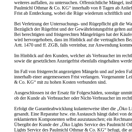
weiteres auffallen, zu untersuchen. Offensichtliche Mängel, i
Paulmichl Othmar & Co. KG“ innerhalb von 8 Tagen ab Anlieferu
Frist ab Entdeckung, wobei die Rüge wiederum schriftlich und
Bei Verletzung der Untersuchungs- und Rügepflicht gilt die War
Bezüglich der Rügefrist und der Gewährleistungsfrist gelten auf
Bei berechtigten und fristgerechten Mängelrügen hat der Käuf
wird hervorgehoben, dass im Hinblick auf die vertraglichen 
Artt. 1470 und ff. ZGB, falls vereinbar, zur Anwendung komm
Im Hinblick auf den Kunden, welcher als Verbraucher im rech
sowie die gesetzlichen Anzeigefrist ebenfalls eingehalten werd
Im Fall von fristgerecht angezeigten Mängeln und auf jeden Fa
innerhalb einer angemessenen Frist verlangen. Vorgenannte Le
& Co. KG“ mit zu hohen Kosten verbunden sind.
Ausgeschlossen ist der Ersatz für Folgeschäden, sonstige unmi
ob der Kunde als Verbraucher oder Nicht-Verbraucher im rechtlic
Erfolgt die Garantieabwicklung kulanterweise über die „Öko 
gesandt. Eine Reparatur bzw. ein Austausch hängt dabei von d
reklamierten Komponenten selbst auszutauschen; ein Rechtsans
Übergibt der Kunde der „Öko Lights Service des Paulmichl Oth
Lights Service des Paulmichl Othmar & Co. KG“ befugt, die a