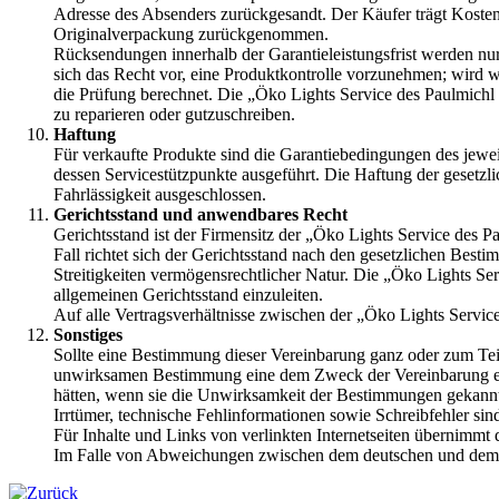
Adresse des Absenders zurückgesandt. Der Käufer trägt Kosten 
Originalverpackung zurückgenommen.
Rücksendungen innerhalb der Garantieleistungsfrist werden n
sich das Recht vor, eine Produktkontrolle vorzunehmen; wird w
die Prüfung berechnet. Die „Öko Lights Service des Paulmichl 
zu reparieren oder gutzuschreiben.
Haftung
Für verkaufte Produkte sind die Garantiebedingungen des jewei
dessen Servicestützpunkte ausgeführt. Die Haftung der gesetzl
Fahrlässigkeit ausgeschlossen.
Gerichtsstand und anwendbares Recht
Gerichtsstand ist der Firmensitz der „Öko Lights Service des Pa
Fall richtet sich der Gerichtsstand nach den gesetzlichen Best
Streitigkeiten vermögensrechtlicher Natur. Die „Öko Lights Se
allgemeinen Gerichtsstand einzuleiten.
Auf alle Vertragsverhältnisse zwischen der „Öko Lights Serv
Sonstiges
Sollte eine Bestimmung dieser Vereinbarung ganz oder zum Teil
unwirksamen Bestimmung eine dem Zweck der Vereinbarung ent
hätten, wenn sie die Unwirksamkeit der Bestimmungen gekannt 
Irrtümer, technische Fehlinformationen sowie Schreibfehler sin
Für Inhalte und Links von verlinkten Internetseiten übernimm
Im Falle von Abweichungen zwischen dem deutschen und dem ita