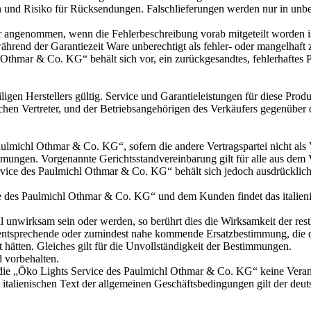
und Risiko für Rücksendungen. Falschlieferungen werden nur in unbesch
ur angenommen, wenn die Fehlerbeschreibung vorab mitgeteilt worden 
ährend der Garantiezeit Ware unberechtigt als fehler- oder mangelhaft 
Othmar & Co. KG“ behält sich vor, ein zurückgesandtes, fehlerhaftes Pr
ligen Herstellers gültig. Service und Garantieleistungen für diese P
ichen Vertreter, und der Betriebsangehörigen des Verkäufers gegenüber 
ulmichl Othmar & Co. KG“, sofern die andere Vertragspartei nicht als V
immungen. Vorgenannte Gerichtsstandvereinbarung gilt für alle aus dem 
rvice des Paulmichl Othmar & Co. KG“ behält sich jedoch ausdrücklich
ice des Paulmichl Othmar & Co. KG“ und dem Kunden findet das itali
 unwirksam sein oder werden, so berührt dies die Wirksamkeit der restl
sprechende oder zumindest nahe kommende Ersatzbestimmung, die die 
hätten. Gleiches gilt für die Unvollständigkeit der Bestimmungen.
d vorbehalten.
t die „Öko Lights Service des Paulmichl Othmar & Co. KG“ keine Vera
lienischen Text der allgemeinen Geschäftsbedingungen gilt der deutsc