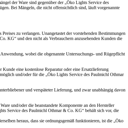
smängel der Ware sind gegenüber der „Öko Lights Service des
en. Bei Mängeln, die nicht offensichtlich sind, läuft vorgenannte
es Preises zu verlangen. Unangetastet der vorstehenden Bestimmungen
& Co. KG“ und den nicht als Verbrauchern anzusehenden Kunden die
zur Anwendung, wobei die obgenannte Untersuchungs- und Rügepflicht
r Kunde eine kostenlose Reparatur oder eine Ersatzlieferung
nmöglich und/oder für die „Öko Lights Service des Paulmichl Othmar
 unterbliebener und verspäteter Lieferung, und zwar unabhängig davon
 Ware und/oder die beanstandete Komponente an den Hersteller
hts Service des Paulmichl Othmar & Co. KG“ behält sich vor, die
rselben heraus, dass sie ordnungsgemäß funktionieren, ist die „Öko