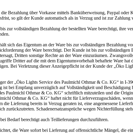
t die Bezahlung über Vorkasse mittels Banküberweisung, Paypal oder K
sfrist, so gilt der Kunde automatisch als in Verzug und ist zur Zahlu
s zur vollständigen Bezahlung der bestellten Ware berechtigt, ihre ve
nden.
t sich das Eigentum an der Ware bis zur vollständigen Bezahlung vor
forderung der Ware berechtigt. Der Kunde ist bis zur vollständigen 
 untersagt, Dritten sonstige Rechte an der Ware einzuräumen. Zwangsvo
riffe Dritter auf die mit dem Eigentumsvorbehalt behaftete Ware hat
gen. Bei Verletzung dieser Anzeigepflicht ist der Kunde der „Öko L
Lager der „Öko Lights Service des Paulmichl Othmar & Co. KG“ in I-3
ng ist bei Empfang unverzüglich auf Vollständigkeit und Beschädigung 
e des Paulmichl Othmar & Co. KG“ schriftlich mitzuteilen und die Orig
ulmichl Othmar & Co. KG“ haftet nicht für Lieferverzugsschäden, wenn
em die Lieferung bereits in Verzug geraten ist, eine angemessene Liefe
tlich zurückzutreten. Schadenersatzansprüche wegen Nichterfüllung ste
ei Bedarf berechtigt auch Teillieferungen durchzuführen.
chtet, die Ware sofort bei Lieferung auf offensichtliche Mängel, die 