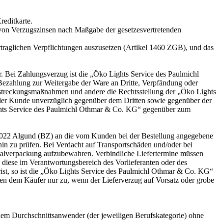
reditkarte.
ng von Verzugszinsen nach Maßgabe der gesetzesvertretenden
rtraglichen Verpflichtungen auszusetzen (Artikel 1460 ZGB), und das
. Bei Zahlungsverzug ist die „Öko Lights Service des Paulmichl
Bezahlung zur Weitergabe der Ware an Dritte, Verpfändung oder
llstreckungsmaßnahmen und andere die Rechtsstellung der „Öko Lights
 der Kunde unverzüglich gegenüber dem Dritten sowie gegenüber der
ights Service des Paulmichl Othmar & Co. KG“ gegenüber zum
9022 Algund (BZ) an die vom Kunden bei der Bestellung angegebene
hin zu prüfen. Bei Verdacht auf Transportschäden und/oder bei
inalverpackung aufzubewahren. Verbindliche Liefertermine müssen
 diese im Verantwortungsbereich des Vorlieferanten oder des
rfrist, so ist die „Öko Lights Service des Paulmichl Othmar & Co. KG“
hen dem Käufer nur zu, wenn der Lieferverzug auf Vorsatz oder grobe
einem Durchschnittsanwender (der jeweiligen Berufskategorie) ohne