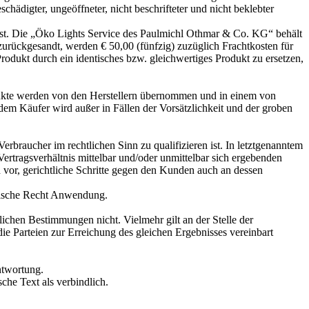
ädigter, ungeöffneter, nicht beschrifteter und nicht beklebter
ist. Die „Öko Lights Service des Paulmichl Othmar & Co. KG“ behält
zurückgesandt, werden € 50,00 (fünfzig) zuzüglich Frachtkosten für
odukt durch ein identisches bzw. gleichwertiges Produkt zu ersetzen,
rodukte werden von den Herstellern übernommen und in einem von
dem Käufer wird außer in Fällen der Vorsätzlichkeit und der groben
erbraucher im rechtlichen Sinn zu qualifizieren ist. In letztgenanntem
Vertragsverhältnis mittelbar und/oder unmittelbar sich ergebenden
 vor, gerichtliche Schritte gegen den Kunden auch an dessen
enische Recht Anwendung.
ichen Bestimmungen nicht. Vielmehr gilt an der Stelle der
Parteien zur Erreichung des gleichen Ergebnisses vereinbart
ntwortung.
he Text als verbindlich.