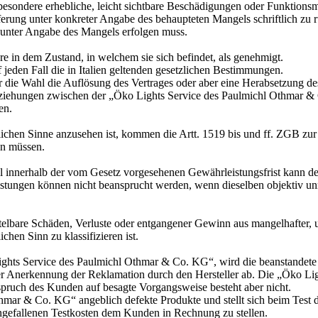
nsbesondere erhebliche, leicht sichtbare Beschädigungen oder Funktion
ng unter konkreter Angabe des behaupteten Mangels schriftlich zu rüg
 unter Angabe des Mangels erfolgen muss.
e in dem Zustand, in welchem sie sich befindet, als genehmigt.
 jeden Fall die in Italien geltenden gesetzlichen Bestimmungen.
er die Wahl die Auflösung des Vertrages oder aber eine Herabsetzung d
Beziehungen zwischen der „Öko Lights Service des Paulmichl Othmar 
en.
tlichen Sinne anzusehen ist, kommen die Artt. 1519 bis und ff. ZGB 
en müssen.
ll innerhalb der vom Gesetz vorgesehenen Gewährleistungsfrist kann de
istungen können nicht beansprucht werden, wenn dieselben objektiv u
ttelbare Schäden, Verluste oder entgangener Gewinn aus mangelhafter,
hen Sinn zu klassifizieren ist.
Lights Service des Paulmichl Othmar & Co. KG“, wird die beanstandete
er Anerkennung der Reklamation durch den Hersteller ab. Die „Öko Lig
pruch des Kunden auf besagte Vorgangsweise besteht aber nicht.
mar & Co. KG“ angeblich defekte Produkte und stellt sich beim Test de
ngefallenen Testkosten dem Kunden in Rechnung zu stellen.