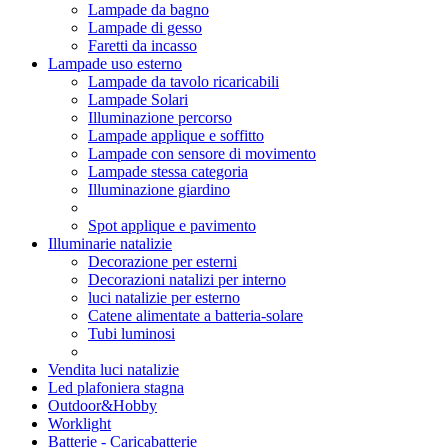
Lampade da bagno
Lampade di gesso
Faretti da incasso
Lampade uso esterno
Lampade da tavolo ricaricabili
Lampade Solari
Illuminazione percorso
Lampade applique e soffitto
Lampade con sensore di movimento
Lampade stessa categoria
Illuminazione giardino
Spot applique e pavimento
Illuminarie natalizie
Decorazione per esterni
Decorazioni natalizi per interno
luci natalizie per esterno
Catene alimentate a batteria-solare
Tubi luminosi
Vendita luci natalizie
Led plafoniera stagna
Outdoor&Hobby
Worklight
Batterie - Caricabatterie