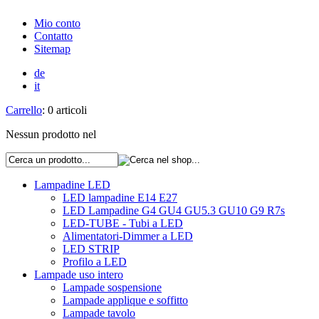
Mio conto
Contatto
Sitemap
de
it
Carrello
: 0 articoli
Nessun prodotto nel
Lampadine LED
LED lampadine E14 E27
LED Lampadine G4 GU4 GU5.3 GU10 G9 R7s
LED-TUBE - Tubi a LED
Alimentatori-Dimmer a LED
LED STRIP
Profilo a LED
Lampade uso intero
Lampade sospensione
Lampade applique e soffitto
Lampade tavolo